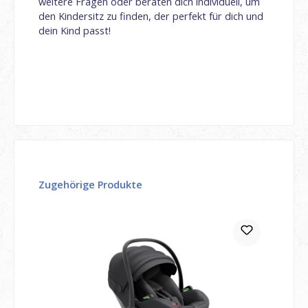
weitere Fragen oder beraten dich individuell, um
den Kindersitz zu finden, der perfekt für dich und
dein Kind passt!
Produktgalerie überspringen
Zugehörige Produkte