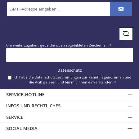
E-
Mail-
Adresse
*
Um weiterzugehen, gebe die oben abgebildeten Zeichen ein
*
Datenschutz
Ich habe die
Datenschutzbestimmungen
zur Kenntnis genommen und
die
AGB
gelesen und bin mit ihnen einverstanden.
*
SERVICE-HOTLINE
INFOS UND RECHTLICHES
SERVICE
SOCIAL MEDIA