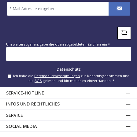
E-
Mail-
Adresse
*
Um weiterzugehen, gebe die oben abgebildeten Zeichen ein
*
Datenschutz
Ich habe die
Datenschutzbestimmungen
zur Kenntnis genommen und
die
AGB
gelesen und bin mit ihnen einverstanden.
*
SERVICE-HOTLINE
INFOS UND RECHTLICHES
SERVICE
SOCIAL MEDIA