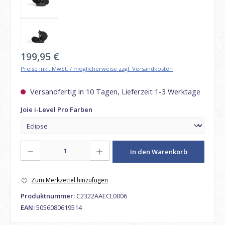
Regulärer Preis:
199,95 €
Preise inkl. MwSt. / möglicherweise zzgl. Versandkosten
Versandfertig in 10 Tagen, Lieferzeit 1-3 Werktage
auswählen
Joie i-Level Pro Farben
Produkt Anzahl: Gib den gewünschten Wert ein oder benutze die Schaltfl
In den Warenkorb
Zum Merkzettel hinzufügen
Produktnummer:
C2322AAECL0006
EAN:
5056080619514