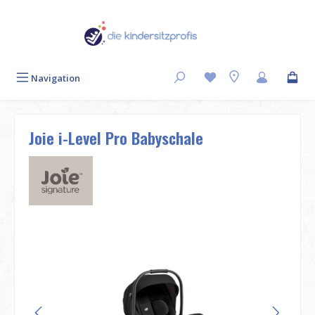
Zum Hauptinhalt springen
Navigation
Joie i-Level Pro Babyschale
Bildergalerie überspringen