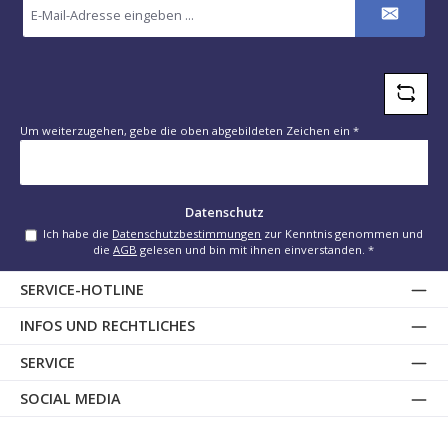
Mail-
Adresse
*
Um weiterzugehen, gebe die oben abgebildeten Zeichen ein
*
Datenschutz
Ich habe die
Datenschutzbestimmungen
zur Kenntnis genommen und
die
AGB
gelesen und bin mit ihnen einverstanden.
*
SERVICE-HOTLINE
INFOS UND RECHTLICHES
SERVICE
SOCIAL MEDIA