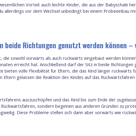
sentlichen Vorteil: auch leichte Kinder, die aus der Babyschale he
st du allerdings vor dem Wechsel unbedingt bei einem Probeeinbau m
 in beide Richtungen genutzt werden können –
t, die sowohl vorwärts als auch rückwärts eingebaut werden können.
naten erreicht hat. Anschließend darf der Sitz in beide Richtungen
bieten volle Flexibilität für Eltern, die das Kind länger rückwärts f
n Eltern gelassen die Reaktion des Kindes auf das Rückwärtsfahren
ärtsfahrens auszuschöpfen und das Kind bis zum Ende der zugelass
ückwärtsfahren, sondern beginnen aus anderen Gründen zu protestie
weilig. Diese Probleme stellen sich dann aber vorwärts wie rückwä