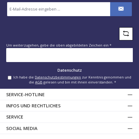
E-
Mail-
Adresse
*
Um weiterzugehen, gebe die oben abgebildeten Zeichen ein
*
Datenschutz
Ich habe die
Datenschutzbestimmungen
zur Kenntnis genommen und
die
AGB
gelesen und bin mit ihnen einverstanden.
*
SERVICE-HOTLINE
INFOS UND RECHTLICHES
SERVICE
SOCIAL MEDIA