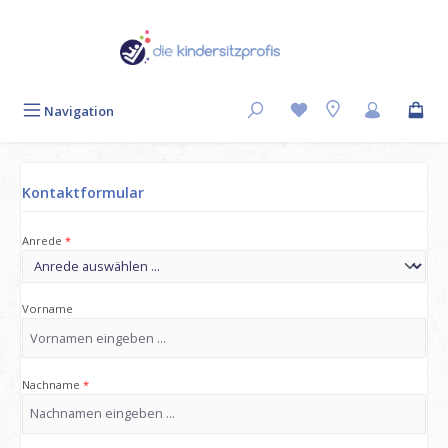
Zum Hauptinhalt springen
Du hast 0 Produkte
Navigation
Kontaktformular
Anrede
*
Vorname
Nachname
*