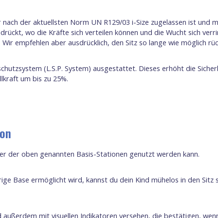
er nach der aktuellsten Norm UN R129/03 i-Size zugelassen ist und m
drückt, wo die Kräfte sich verteilen können und die Wucht sich verri
Wir empfehlen aber ausdrücklich, den Sitz so lange wie möglich rü
schutzsystem (L.S.P. System) ausgestattet. Dieses erhöht die Sicher
llkraft um bis zu 25%.
ion
einer der oben genannten Basis-Stationen genutzt werden kann.
ge Base ermöglicht wird, kannst du dein Kind mühelos in den Sitz 
 außerdem mit visuellen Indikatoren versehen, die bestätigen, wenn 