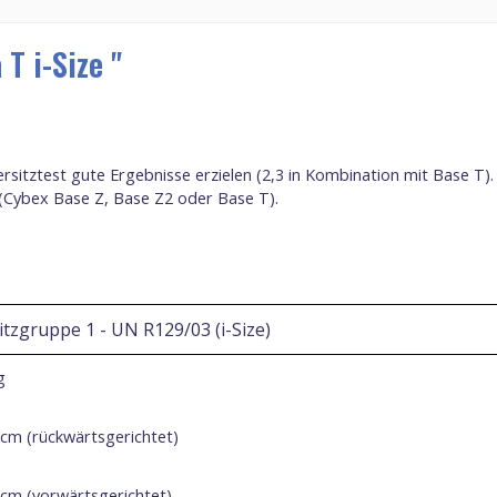
T i-Size "
sitztest gute Ergebnisse erzielen (2,3 in Kombination mit Base T). 
 (Cybex Base Z, Base Z2 oder Base T).
itzgruppe 1 - UN
R129/03
(i-Size)
g
cm
(rückwärtsgerichtet)
 cm (vorwärtsgerichtet)