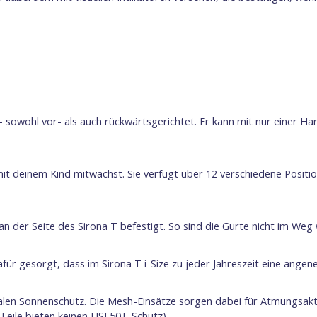
 - sowohl vor- als auch rückwärtsgerichtet. Er kann mit nur einer Ha
mit deinem Kind mitwächst. Sie verfügt über 12 verschiedene Positio
n der Seite des Sirona T befestigt. So sind die Gurte nicht im We
ür gesorgt, dass im Sirona T i-Size zu jeder Jahreszeit eine ang
n Sonnenschutz. Die Mesh-Einsätze sorgen dabei für Atmungsaktivi
-Teile bieten keinen USF50+-Schutz).