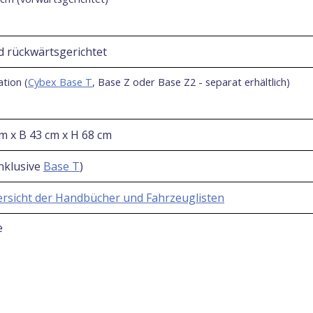
d rückwärtsgerichtet
ation (
Cybex Base T
, Base Z oder Base Z2 - separat erhältlich)
cm x B 43 cm x H 68 cm
inklusive
Base T
)
rsicht der Handbücher und Fahrzeuglisten
e