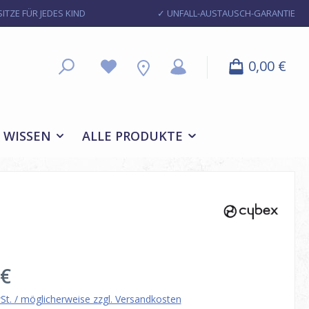
ITZE FÜR JEDES KIND
✓ UNFALL-AUSTAUSCH-GARANTIE
0,00 €
WISSEN
ALLE PRODUKTE
eis:
 €
wSt. / möglicherweise zzgl. Versandkosten