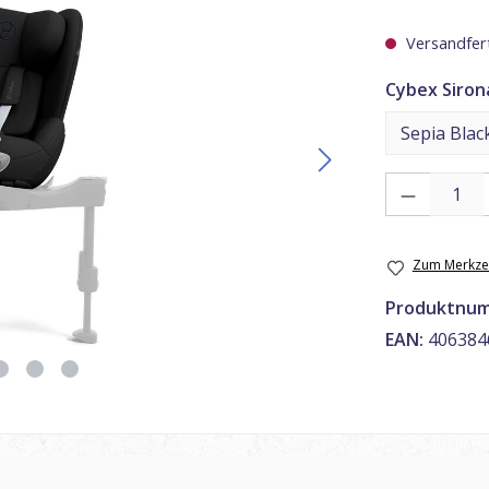
Versandfert
Cybex Sirona
Produkt Anzahl
Zum Merkzet
Produktnu
EAN:
406384