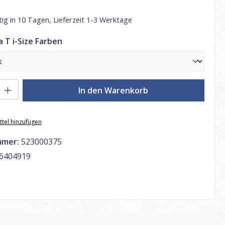
ig in 10 Tagen, Lieferzeit 1-3 Werktage
auswählen
 T i-Size Farben
: Gib den gewünschten Wert ein oder benutze die Schaltflächen um di
In den Warenkorb
tel hinzufügen
mmer:
523000375
6404919