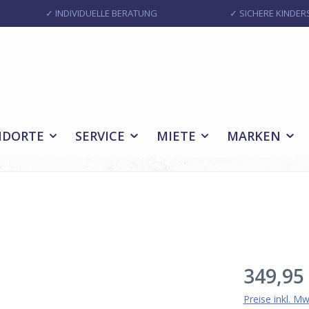
✓ INDIVIDUELLE BERATUNG
✓ SICHERE KINDERS
NDORTE
SERVICE
MIETE
MARKEN
Regulärer Pr
349,95
Preise inkl. M