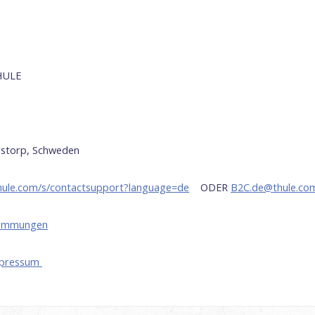
HULE
rstorp
, Schweden
thule.com/s/contactsupport?language=de
ODER
B2C.de@thule.co
stimmungen
mpressum