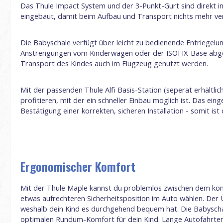
Das Thule Impact System und der 3-Punkt-Gurt sind direkt in 
eingebaut, damit beim Aufbau und Transport nichts mehr v
Die Babyschale verfügt über leicht zu bedienende Entriegelu
Anstrengungen vom Kinderwagen oder der ISOFIX-Base abge
Transport des Kindes auch im Flugzeug genutzt werden.
Mit der passenden Thule Alfi Basis-Station (seperat erhältl
profitieren, mit der ein schneller Einbau möglich ist. Das ein
Bestätigung einer korrekten, sicheren Installation - somit ist
Ergonomischer Komfort
Mit der Thule Maple kannst du problemlos zwischen dem k
etwas aufrechteren Sicherheitsposition im Auto wählen. Der 
weshalb dein Kind es durchgehend bequem hat. Die Babyscha
optimalen Rundum-Komfort für dein Kind. Lange Autofahrten