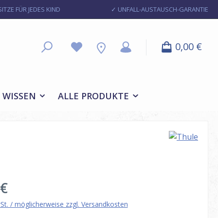
ITZE FÜR JEDES KIND
✓ UNFALL-AUSTAUSCH-GARANTIE
0,00 €
WISSEN
ALLE PRODUKTE
eis:
 €
wSt. / möglicherweise zzgl. Versandkosten