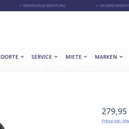
✓ INDIVIDUELLE BERATUNG
✓ SICHERE KINDERS
NDORTE
SERVICE
MIETE
MARKEN
Regulärer Pr
279,95
Preise inkl. M