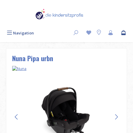
Zum Hauptinhalt springen
Navigation
Nuna Pipa urbn
Bildergalerie überspringen