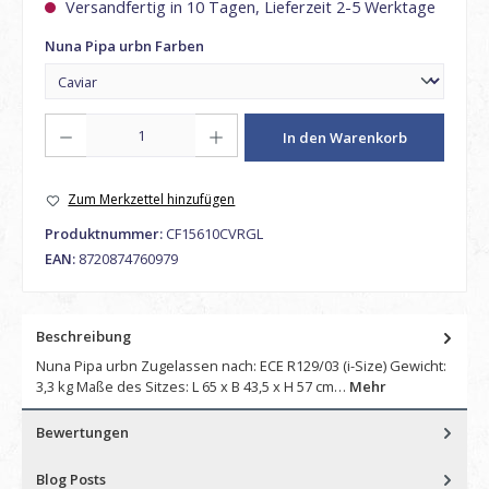
Versandfertig in 10 Tagen, Lieferzeit 2-5 Werktage
auswählen
Nuna Pipa urbn Farben
Produkt Anzahl: Gib den gewünschten Wert ein oder benutze die Schaltfl
In den Warenkorb
Zum Merkzettel hinzufügen
Produktnummer:
CF15610CVRGL
EAN:
8720874760979
Beschreibung
Nuna Pipa urbn Zugelassen nach: ECE R129/03 (i-Size) Gewicht:
3,3 kg Maße des Sitzes: L 65 x B 43,5 x H 57 cm…
Mehr
Bewertungen
Blog Posts