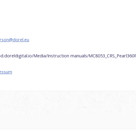
erson@dorel.eu
rod.doreldigital.io/Media/Instruction manuals/MC8053_CRS_Pearl36
ressum