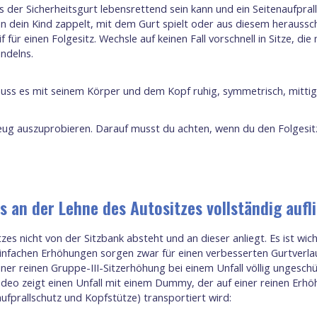
s der Sicherheitsgurt lebensrettend sein kann und ein Seitenaufpral
n dein Kind zappelt, mit dem Gurt spielt oder aus diesem heraussch
eif für einen Folgesitz. Wechsle auf keinen Fall vorschnell in Sitze,
ndelns.
muss es mit seinem Körper und dem Kopf ruhig, symmetrisch, mittig
zeug auszuprobieren. Darauf musst du achten, wenn du den Folgesitz
s an der Lehne des Autositzes vollständig aufl
es nicht von der Sitzbank absteht und an dieser anliegt. Es ist wich
nfachen Erhöhungen sorgen zwar für einen verbesserten Gurtverlauf,
iner reinen Gruppe-III-Sitzerhöhung bei einem Unfall völlig ungeschü
Video zeigt einen Unfall mit einem Dummy, der auf einer reinen Erhö
naufprallschutz und Kopfstütze) transportiert wird: