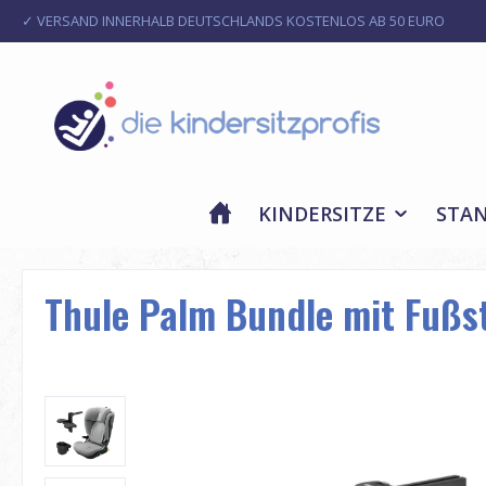
✓ VERSAND INNERHALB DEUTSCHLANDS KOSTENLOS AB 50 EURO
m Hauptinhalt springen
Zur Suche springen
Zur Hauptnavigation springen
KINDERSITZE
STA
Thule Palm Bundle mit Fußs
Bildergalerie überspringen