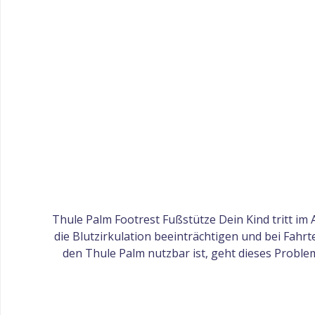
Thule Palm Footrest Fußstütze Dein Kind tritt i
die Blutzirkulation beeinträchtigen und bei Fahr
den Thule Palm nutzbar ist, geht dieses Proble
sichere Sitzposition ermöglicht. Installation und 
werden. Mit dem praktischen Höhenverstellgriff
ermöglicht außerdem einen besseren Zugang zum mit