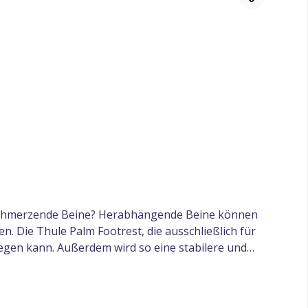
er schmerzende Beine? Herabhängende Beine können
. Die Thule Palm Footrest, die ausschließlich für
legen kann. Außerdem wird so eine stabilere und
allation sehr schnell an eurem Thule Palm befestigt
 angepasst werden. Der 90-Grad-Klappmechanismus
rmodus". Das bedeutet, dass sie völlig flach wird,