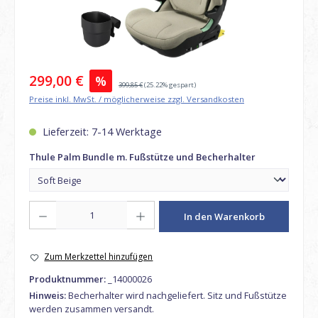
Verkaufspreis:
299,00 €
%
Regulärer Preis:
399,85 €
(25.22% gespart)
Preise inkl. MwSt. / möglicherweise zzgl. Versandkosten
Lieferzeit: 7-14 Werktage
auswählen
Thule Palm Bundle m. Fußstütze und Becherhalter
Produkt Anzahl: Gib den gewünschten Wert ein oder benutze die Schaltfl
In den Warenkorb
Zum Merkzettel hinzufügen
Produktnummer:
_14000026
Hinweis:
Becherhalter wird nachgeliefert. Sitz und Fußstütze
werden zusammen versandt.