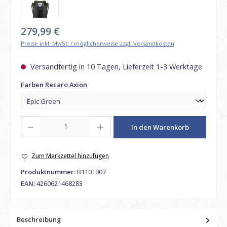
Regulärer Preis:
279,99 €
Preise inkl. MwSt. / möglicherweise zzgl. Versandkosten
Versandfertig in 10 Tagen, Lieferzeit 1-3 Werktage
auswählen
Farben Recaro Axion
Produkt Anzahl: Gib den gewünschten Wert ein oder benutze die Schaltfl
In den Warenkorb
Zum Merkzettel hinzufügen
Produktnummer:
B1101007
EAN:
4260621468283
Beschreibung