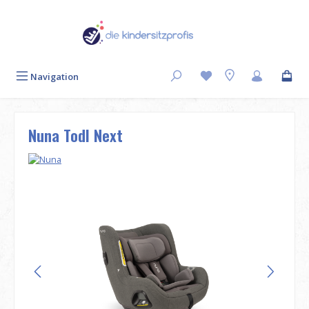
Zum Hauptinhalt springen
Navigation
Nuna Todl Next
Bildergalerie überspringen