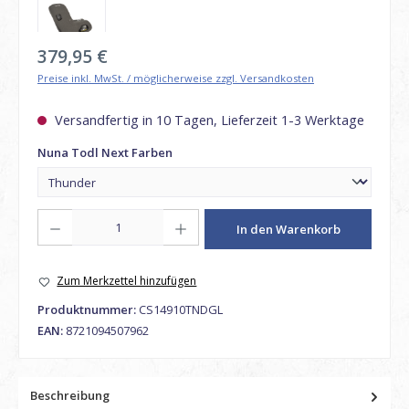
Regulärer Preis:
379,95 €
Preise inkl. MwSt. / möglicherweise zzgl. Versandkosten
Versandfertig in 10 Tagen, Lieferzeit 1-3 Werktage
auswählen
Nuna Todl Next Farben
Produkt Anzahl: Gib den gewünschten Wert ein oder benutze die Schaltfl
In den Warenkorb
Zum Merkzettel hinzufügen
Produktnummer:
CS14910TNDGL
EAN:
8721094507962
Beschreibung