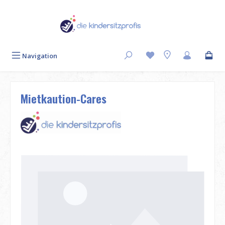
Zum Hauptinhalt springen
Navigation
Mietkaution-Cares
Bildergalerie überspringen