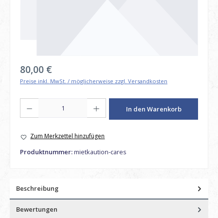
Regulärer Preis:
80,00 €
Preise inkl. MwSt. / möglicherweise zzgl. Versandkosten
Produkt Anzahl: Gib den gewünschten Wert ein oder benutze die Schaltfl
In den Warenkorb
Zum Merkzettel hinzufügen
Produktnummer:
mietkaution-cares
Beschreibung
Bewertungen