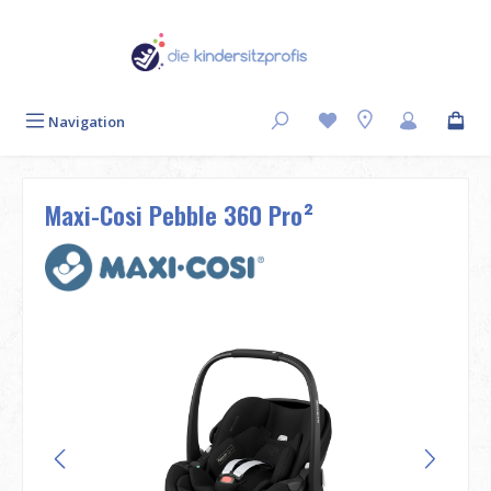
Zum Hauptinhalt springen
Navigation
Maxi-Cosi Pebble 360 Pro²
Bildergalerie überspringen