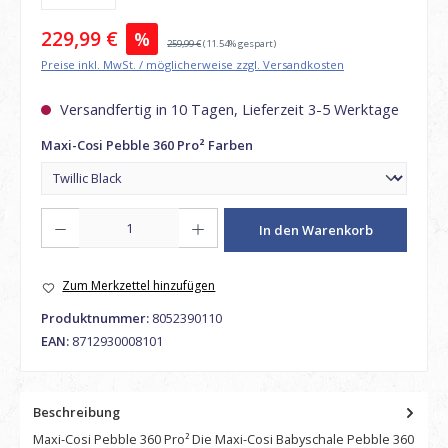
Verkaufspreis:
229,99 €
%
Regulärer Preis:
259,99 €
(11.54% gespart)
Preise inkl. MwSt. / möglicherweise zzgl. Versandkosten
Versandfertig in 10 Tagen, Lieferzeit 3-5 Werktage
auswählen
Maxi-Cosi Pebble 360 Pro² Farben
Produkt Anzahl: Gib den gewünschten Wert ein oder benutze die Schaltfl
In den Warenkorb
Zum Merkzettel hinzufügen
Produktnummer:
8052390110
EAN:
8712930008101
Beschreibung
Maxi-Cosi Pebble 360 Pro² Die Maxi-Cosi Babyschale Pebble 360