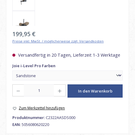
Regulärer Preis:
199,95 €
Preise inkl. MwSt. / möglicherweise zzgl. Versandkosten
Versandfertig in 20 Tagen, Lieferzeit 1-3 Werktage
auswählen
Joie i-Level Pro Farben
Produkt Anzahl: Gib den gewünschten Wert ein oder benutze die Schaltfl
In den Warenkorb
Zum Merkzettel hinzufügen
Produktnummer:
C2322AASDS000
EAN:
5056080620220