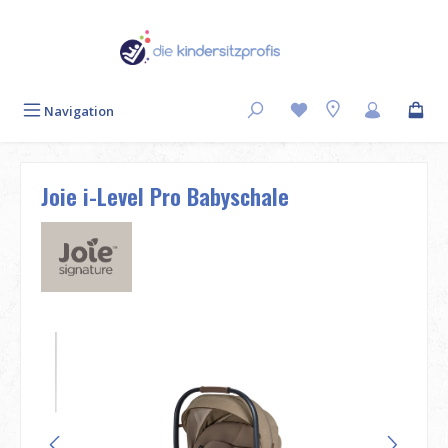
Zum Hauptinhalt springen
Navigation
Joie i-Level Pro Babyschale
Bildergalerie überspringen