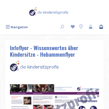
Zum Hauptinhalt springen
Navigation
Infoflyer - Wissenswertes über
Kindersitze - Hebammenflyer
Bildergalerie überspringen