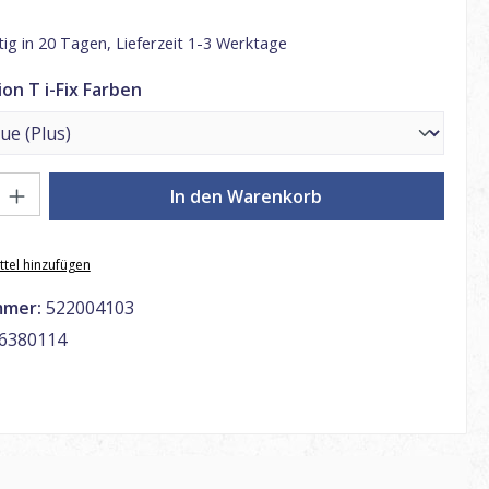
ig in 20 Tagen, Lieferzeit 1-3 Werktage
auswählen
on T i-Fix Farben
: Gib den gewünschten Wert ein oder benutze die Schaltflächen um di
In den Warenkorb
tel hinzufügen
mmer:
522004103
6380114