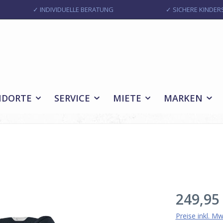
✓ INDIVIDUELLE BERATUNG
✓ SICHERE KINDERS
NDORTE
SERVICE
MIETE
MARKEN
Regulärer Pr
249,95
Preise inkl. M