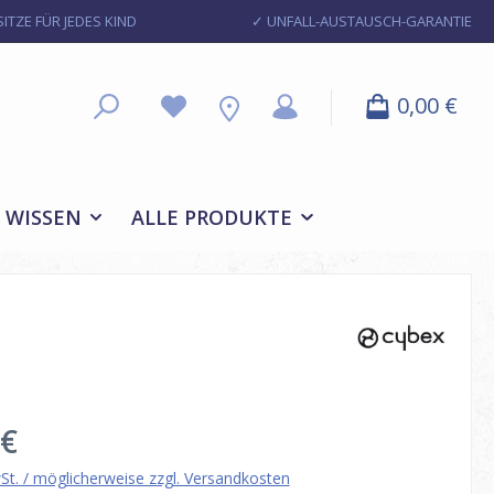
ITZE FÜR JEDES KIND
✓ UNFALL-AUSTAUSCH-GARANTIE
0,00 €
WISSEN
ALLE PRODUKTE
eis:
 €
wSt. / möglicherweise zzgl. Versandkosten