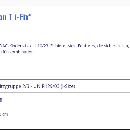
n T i-Fix"
DAC-Kindersitztest 10/23. Er bietet viele Features, die sicherstelle
hlfühlkombination.
itzgruppe 2/3 - UN
R129/03
(i-Size)
kg
50
cm