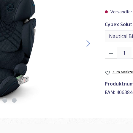
Versandfert
Cybex Soluti
Produkt Anzahl
Zum Merkzet
Produktnu
EAN:
406384