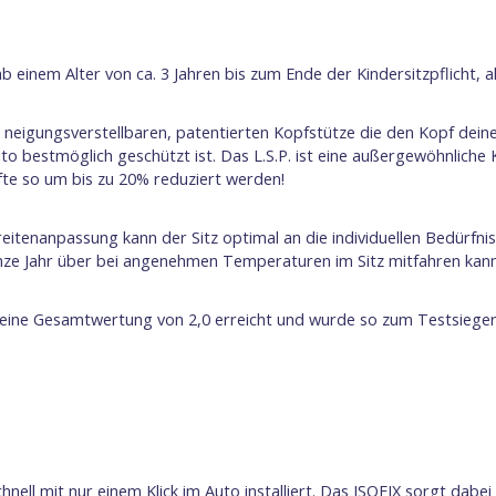
b einem Alter von ca. 3 Jahren bis zum Ende der Kindersitzpflicht, 
r neigungsverstellbaren, patentierten Kopfstütze die den Kopf deine
 Auto bestmöglich geschützt ist. Das L.S.P. ist eine außergewöhnlich
fte so um bis zu 20% reduziert werden!
itenanpassung kann der Sitz optimal an die individuellen Bedürfni
anze Jahr über bei angenehmen Temperaturen im Sitz mitfahren kann
eine Gesamtwertung von 2,0 erreicht und wurde so zum Testsieger 
chnell mit nur einem Klick im Auto installiert. Das ISOFIX sorgt dab