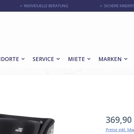
✓ INDIVIDUELLE BERATUNG
✓ SICHERE KINDERS
NDORTE
SERVICE
MIETE
MARKEN
Regulärer Pr
369,90
Preise inkl. M