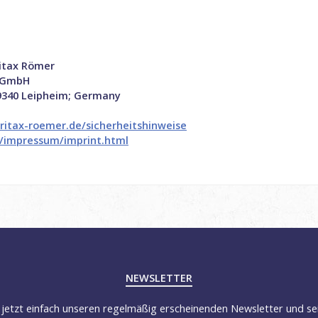
itax Römer
t GmbH
89340 Leipheim; Germany
ritax-roemer.de/sicherheitshinweise
e/impressum/imprint.html
NEWSLETTER
jetzt einfach unseren regelmäßig erscheinenden Newsletter und se