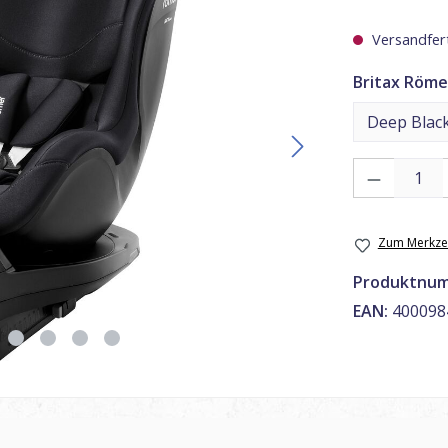
Versandfert
Britax Röme
Produkt Anzahl
Zum Merkzet
Produktnu
EAN:
400098