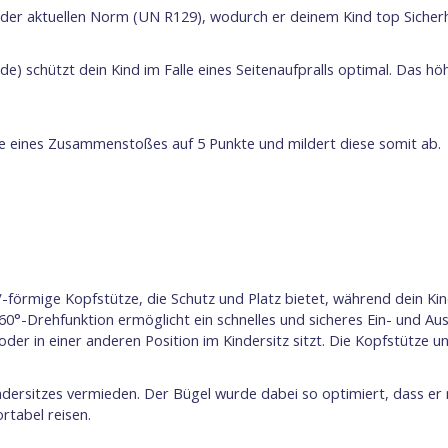
 der aktuellen Norm (UN R129), wodurch er deinem Kind top Sicherhe
ide) schützt dein Kind im Falle eines Seitenaufpralls optimal. Das 
lle eines Zusammenstoßes auf 5 Punkte und mildert diese somit ab.
-förmige Kopfstütze, die Schutz und Platz bietet, während dein Ki
60°-Drehfunktion ermöglicht ein schnelles und sicheres Ein- und Aus
t, oder in einer anderen Position im Kindersitz sitzt. Die Kopfstütze
ndersitzes vermieden. Der Bügel wurde dabei so optimiert, dass e
ortabel reisen.