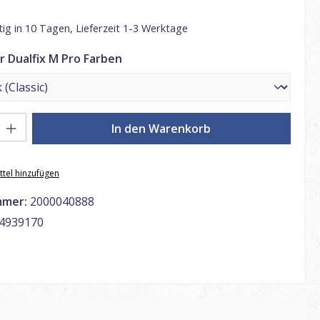
ig in 10 Tagen, Lieferzeit 1-3 Werktage
auswählen
r Dualfix M Pro Farben
: Gib den gewünschten Wert ein oder benutze die Schaltflächen um di
In den Warenkorb
tel hinzufügen
mmer:
2000040888
4939170