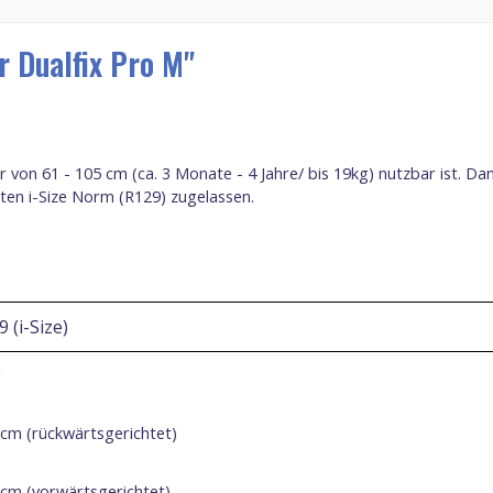
 Dualfix Pro M"
er von 61 - 105 cm (ca. 3 Monate - 4 Jahre/ bis 19kg) nutzbar ist. 
sten i-Size Norm (R129) zugelassen.
9
(i-Size)
g
cm
(rückwärtsgerichtet)
 cm (vorwärtsgerichtet)