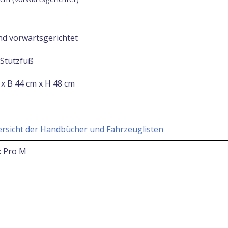
nd vorwärtsgerichtet
Stützfuß
 x B 44 cm x H 48 cm
rsicht der Handbücher und Fahrzeuglisten
x Pro M