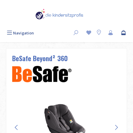
Zum Hauptinhalt springen
Navigation
BeSafe Beyond² 360
Bildergalerie überspringen