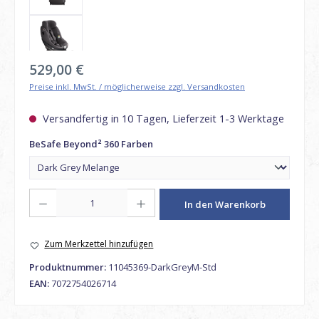
Regulärer Preis:
529,00 €
Preise inkl. MwSt. / möglicherweise zzgl. Versandkosten
Versandfertig in 10 Tagen, Lieferzeit 1-3 Werktage
auswählen
BeSafe Beyond² 360 Farben
Produkt Anzahl: Gib den gewünschten Wert ein oder benutze die Schaltfl
In den Warenkorb
Zum Merkzettel hinzufügen
Produktnummer:
11045369-DarkGreyM-Std
EAN:
7072754026714