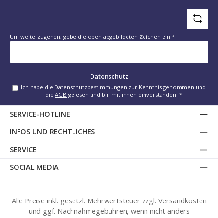
Um weiterzugehen, gebe die oben abgebildeten Zeichen ein
*
Datenschutz
Ich habe die
Datenschutzbestimmungen
zur Kenntnis genommen und
die
AGB
gelesen und bin mit ihnen einverstanden.
*
SERVICE-HOTLINE
INFOS UND RECHTLICHES
SERVICE
SOCIAL MEDIA
Alle Preise inkl. gesetzl. Mehrwertsteuer zzgl.
Versandkosten
und ggf. Nachnahmegebühren, wenn nicht anders