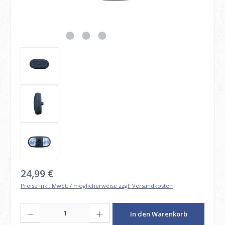
Regulärer Preis:
24,99 €
Preise inkl. MwSt. / möglicherweise zzgl. Versandkosten
Produkt Anzahl: Gib den gewünschten Wert ein oder benutze die Schaltfl
In den Warenkorb