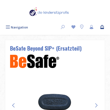
Zum Hauptinhalt springen
Navigation
BeSafe Beyond SIP+ (Ersatzteil)
Bildergalerie überspringen