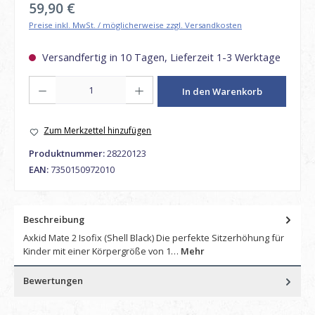
Regulärer Preis:
59,90 €
Preise inkl. MwSt. / möglicherweise zzgl. Versandkosten
Versandfertig in 10 Tagen, Lieferzeit 1-3 Werktage
Produkt Anzahl: Gib den gewünschten Wert ein oder benutze die Schaltfl
In den Warenkorb
Zum Merkzettel hinzufügen
Produktnummer:
28220123
EAN:
7350150972010
Beschreibung
Axkid Mate 2 Isofix (Shell Black) Die perfekte Sitzerhöhung für
Kinder mit einer Körpergröße von 1…
Mehr
Bewertungen