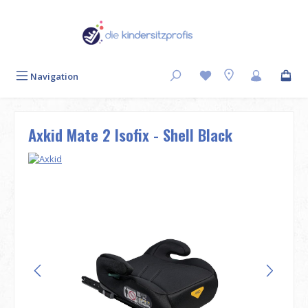
Zum Hauptinhalt springen
Navigation
Axkid Mate 2 Isofix - Shell Black
Bildergalerie überspringen