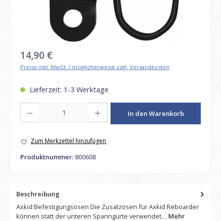
Regulärer Preis:
14,90 €
Preise inkl. MwSt. / möglicherweise zzgl. Versandkosten
Lieferzeit: 1-3 Werktage
Produkt Anzahl: Gib den gewünschten Wert ein oder benutze die Schaltfl
In den Warenkorb
Zum Merkzettel hinzufügen
Produktnummer:
800608
Beschreibung
Axkid Befestigungsösen Die Zusatzösen für Axkid Reboarder
können statt der unteren Spanngurte verwendet…
Mehr