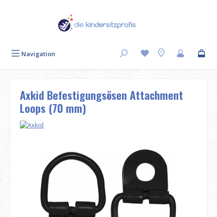
Zum Hauptinhalt springen
Navigation
Axkid Befestigungsösen Attachment
Loops (70 mm)
Bildergalerie überspringen