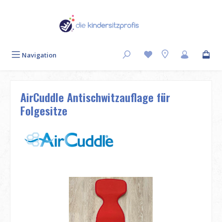
Zum Hauptinhalt springen
Navigation
AirCuddle Antischwitzauflage für
Folgesitze
Bildergalerie überspringen