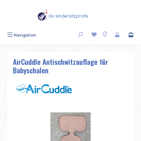
Zum Hauptinhalt springen
Navigation
AirCuddle Antischwitzauflage für
Babyschalen
Bildergalerie überspringen